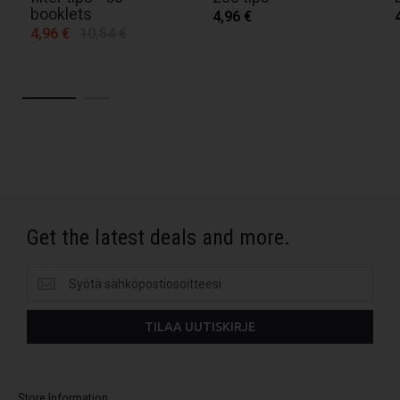
booklets
4,96 €
4,96 €
10,54 €
Get the latest deals and more.
Get
the
latest
TILAA UUTISKIRJE
deals
and
more.
Store Information