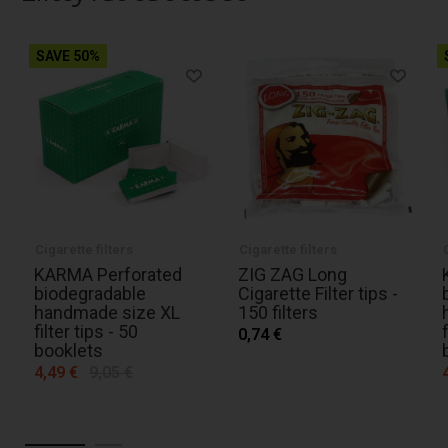
SAVE 50%
Cigarette filters
Cigarette filters
KARMA Perforated
ZIG ZAG Long
biodegradable
Cigarette Filter tips -
handmade size XL
150 filters
filter tips - 50
0,74 €
booklets
4,49 €
9,05 €