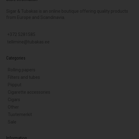
Sigar & Tubakas is an online boutique offering quality products
from Europe and Scandinavia.
+372 5281585
tellimine@tubakas.ee
Categories
Rolling papers
Filters and tubes
Piipput
Cigarette accessories
Cigars
Other
Tuotemerkit
Sale
Information