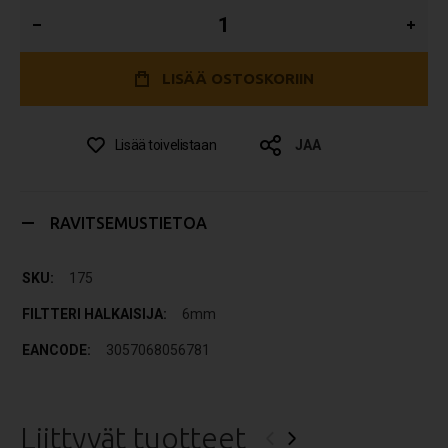
LISÄÄ OSTOSKORIIN
Lisää toivelistaan
JAA
RAVITSEMUSTIETOA
175
6mm
3057068056781
Liittyvät tuotteet
‹
›