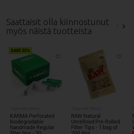
Saattaisit olla kiinnostunut
‹
›
myös näistä tuotteista
SAVE 53%
Cigarette filters
Cigarette filters
KARMA Perforated
RAW Natural
biodegradable
Unrefined Pre-Rolled
handmade Regular
Filter Tips - 1 bag of
filter tips - 50
200 tips