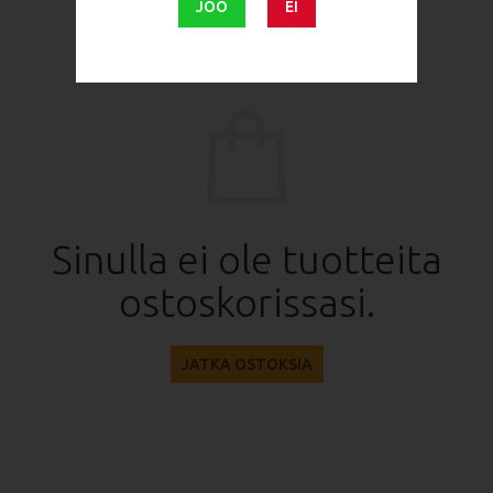
JOO
EI
Sinulla ei ole tuotteita
ostoskorissasi.
JATKA OSTOKSIA