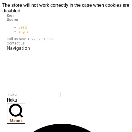
The store will not work correctly in the case when cookies are
disabled.
Kieli
Suomi
Eesti
English
Call us now: +372 52 81 585
Contact us
Navigation
Haku
Mennä