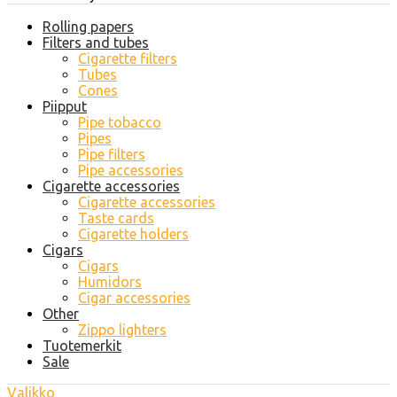
Rolling papers
Filters and tubes
Cigarette filters
Tubes
Cones
Piipput
Pipe tobacco
Pipes
Pipe filters
Pipe accessories
Cigarette accessories
Cigarette accessories
Taste cards
Cigarette holders
Cigars
Cigars
Humidors
Cigar accessories
Other
Zippo lighters
Tuotemerkit
Sale
Valikko