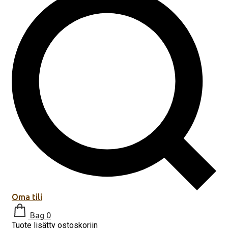
Oma tili
Bag
0
Tuote lisätty ostoskoriin