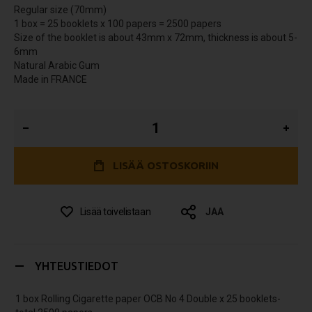
Regular size (70mm)
1 box = 25 booklets x 100 papers = 2500 papers
Size of the booklet is about 43mm x 72mm, thickness is about 5-
6mm
Natural Arabic Gum
Made in FRANCE
LISÄÄ OSTOSKORIIN
Lisää toivelistaan
JAA
YHTEUSTIEDOT
1 box Rolling Cigarette paper OCB No 4 Double x 25 booklets-