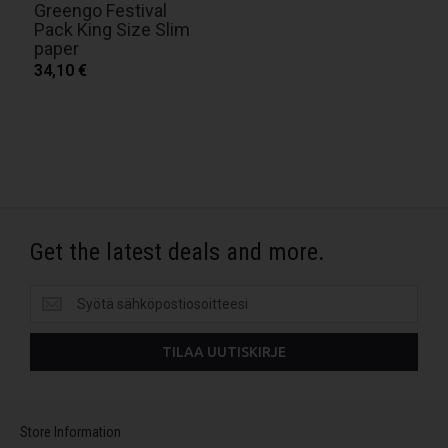
Greengo Festival
Pack King Size Slim
paper
34,10 €
Get the latest deals and more.
Get
the
latest
TILAA UUTISKIRJE
deals
and
more.
Store Information