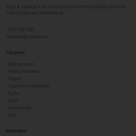
Sigar & Tubakas is an online boutique offering quality products
from Europe and Scandinavia.
+372 5281585
tellimine@tubakas.ee
Categories
Rolling papers
Filters and tubes
Piipput
Cigarette accessories
Cigars
Other
Tuotemerkit
Sale
Information