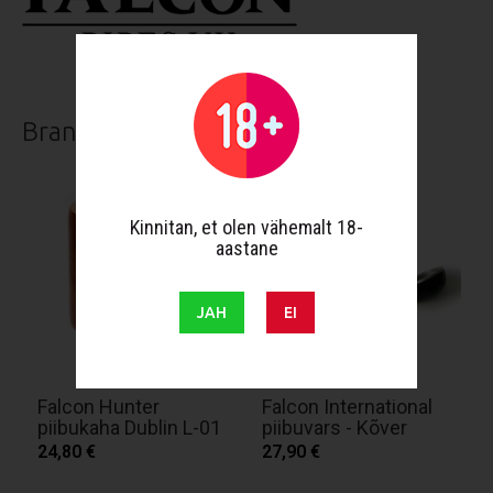
Brand products
Kinnitan, et olen vähemalt 18-
aastane
JAH
EI
Falcon Hunter
Falcon International
piibukaha Dublin L-01
piibuvars - Kõver
24,80 €
27,90 €