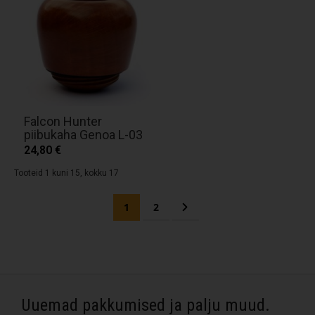
Falcon Hunter
piibukaha Genoa L-03
24,80 €
Tooteid 1 kuni 15, kokku 17
P
You're currently reading page
Page
Page
Järgmine
1
2
a
g
e
Uuemad pakkumised ja palju muud.