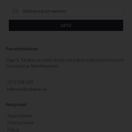
Uuemad
pakkumised
ja
LIITU
palju
muud.
Poe informatsioon
Sigar & Tubakas on veebi-butiik, mis pakub kvaliteetseid tooteid
Euroopast ja Skandinaaviast.
+372 5281585
tellimine@tubakas.ee
Kategooriad
Sigaretipaber
Filtrid ja hülsid
Piibud