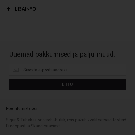
LISAINFO
Uuemad pakkumised ja palju muud.
Uuemad
pakkumised
ja
LIITU
palju
muud.
Poe informatsioon
Sigar & Tubakas on veebi-butiik, mis pakub kvaliteetseid tooteid
Euroopast ja Skandinaaviast.