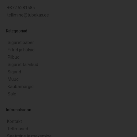
+372 5281585
tellimine@tubakas.ee
Kategooriad
Sigaretipaber
Filtrid ja hülsid
Piibud
Sigaretitarvikud
Sigarid
Muud
Kaubamärgid
Sale
Informatsioon
Kontakt
Tellimused
Saatmine ja maksmine